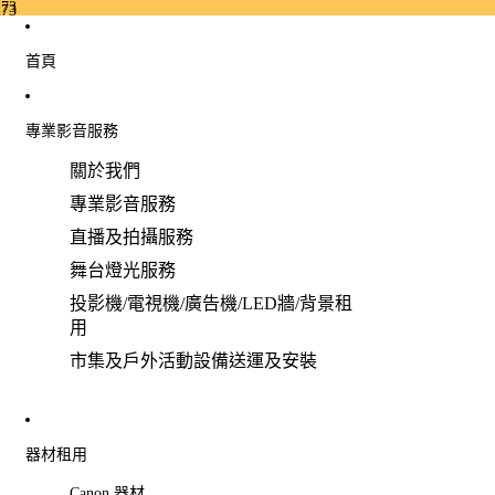
73
73
首頁
專業影音服務
關於我們
專業影音服務
直播及拍攝服務
舞台燈光服務
投影機/電視機/廣告機/LED牆/背景租
用
市集及戶外活動設備送運及安裝
器材租用
Canon 器材