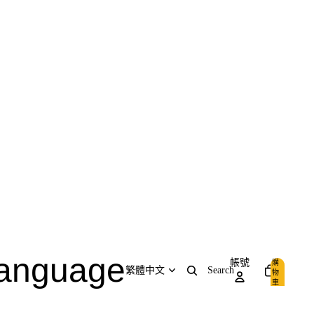
anguage
帳號
購
Search
物
車
內
品
0
項