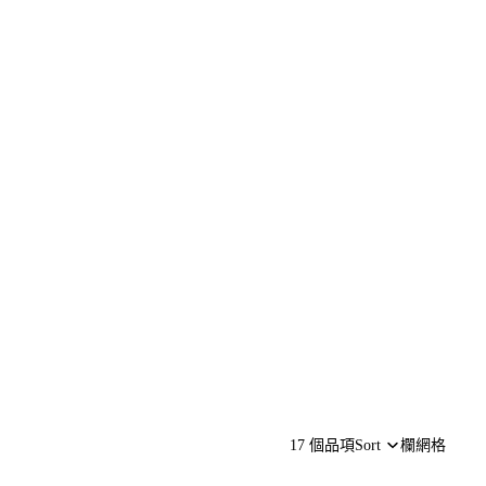
17 個品項
Sort
欄網格