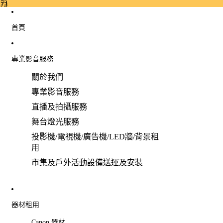
73
73
首頁
專業影音服務
關於我們
專業影音服務
直播及拍攝服務
舞台燈光服務
投影機/電視機/廣告機/LED牆/背景租
用
市集及戶外活動設備送運及安裝
器材租用
Canon 器材