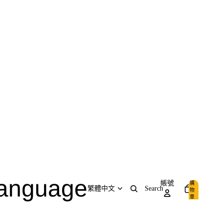
anguage
帳號
購
Search
物
車
內
品
0
項