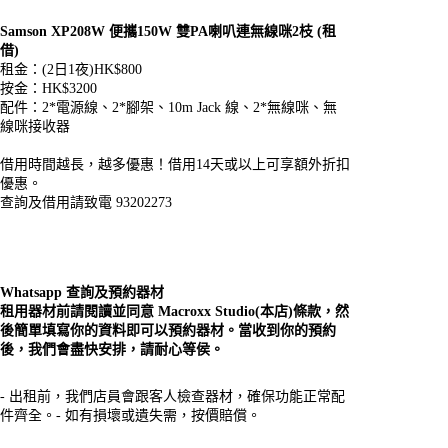
Samson XP208W 便攜150W 雙PA喇叭連無線咪2枝 (租
借)
租金：(2日1夜)HK$800
按金：HK$3200
配件：2*電源線、2*腳架、10m Jack 線、2*無線咪、無
線咪接收器
借用時間越長，越多優惠！借用14天或以上可享額外折扣
優惠。
查詢及借用請致電 93202273
Whatsapp 查詢及預約器材
租用器材前請閱讀並同意 Macroxx Studio(本店)條款，然
後簡單填寫你的資料即可以預約器材。當收到你的預約
後，我們會盡快安排，請耐心等侯。
- 出租前，我們店員會跟客人檢查器材，確保功能正常配
件齊全。- 如有損壞或遺失需，按價賠償。