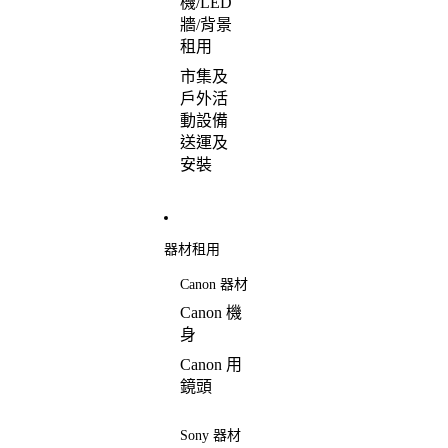
機/LED
牆/背景
租用
市集及
戶外活
動設備
送運及
安裝
器材租用
Canon 器材
Canon 機
身
Canon 用
鏡頭
Sony 器材