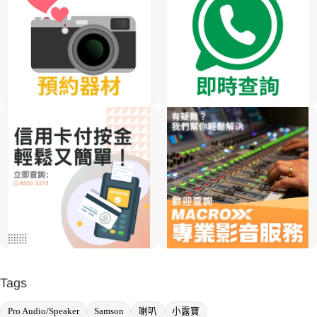
Tags
Pro Audio/Speaker
Samson
喇叭
小露寶